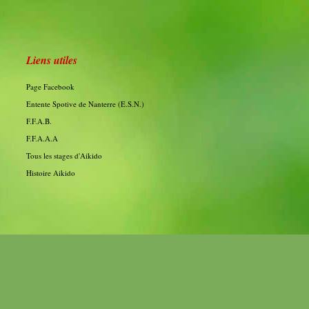
Liens utiles
Page Facebook
Entente Spotive de Nanterre (E.S.N.)
F.F.A.B.
F.F.A.A.A
Tous les stages d'Aikido
Histoire Aikido